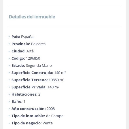
Detalles del inmueble
País:
España
Provincia:
Baleares
Ciudad:
Artà
Código:
1296850
Estado:
Segunda Mano
Superficie Construida:
140 m²
Superficie Terreno:
10850 m²
Superficie Privada:
140 m²
Habitaciones:
2
Baño:
1
Año construcción:
2008
Tipo de inmueble:
de Campo
Tipo de negocio:
Venta