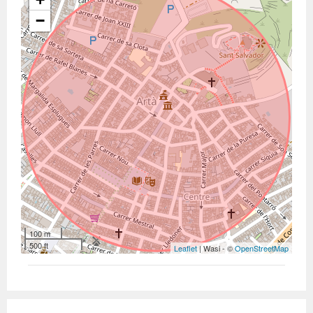
−
100 m
500 ft
Leaflet
| Wasi - ©
OpenStreetMap